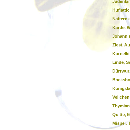
Judenki
Huflatti
Natternk
Karde, 
Johannis
Ziest, A
Kornelki
Linde, 
Dürrwur
Bocksho
Königske
Veilchen
Thymian,
Quitte,
Mispel,