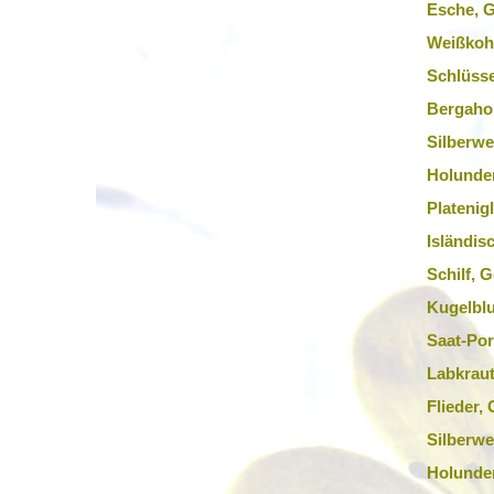
Esche, 
Weißkoh
Schlüsse
Bergaho
Silberw
Holunder
Platenig
Isländis
Schilf, 
Kugelblu
Saat-Por
Labkraut
Flieder,
Silberwe
Holunder