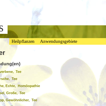
bs
Heilpflanzen
Anwendungsgebiete
er
dung(en)
verbene, Tee
rsche, Tee
che, Echte, Homöopathie
el, Große, Tee
pp, Gewöhnlicher, Tee