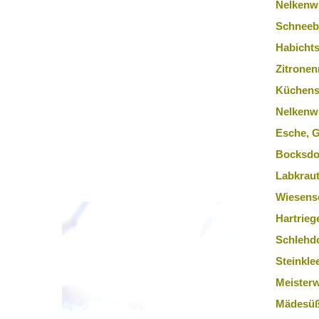
Nelkenw
Schneeb
Habichts
Zitronen
Küchens
Nelkenwu
Esche, 
Bocksdo
Labkraut
Wiesens
Hartrieg
Schlehd
Steinkle
Meister
Mädesüß