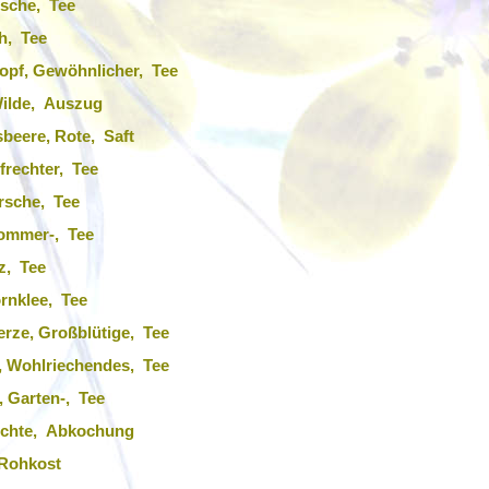
rsche, Tee
ch, Tee
opf, Gewöhnlicher, Tee
Wilde, Auszug
beere, Rote, Saft
ufrechter, Tee
rsche, Tee
Sommer-, Tee
z, Tee
rnklee, Tee
rze, Großblütige, Tee
, Wohlriechendes, Tee
 Garten-, Tee
 Echte, Abkochung
 Rohkost