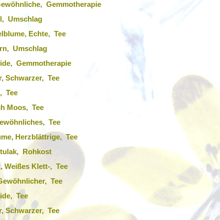
Gewöhnliche, Gemmotherapie
l, Umschlag
lblume, Echte, Tee
rn, Umschlag
eide, Gemmotherapie
, Schwarzer, Tee
l, Tee
ch Moos, Tee
Gewöhnliches, Tee
me, Herzblättrige, Tee
tulak, Rohkost
, Weißes Klett-, Tee
 Gewöhnlicher, Tee
ide, Tee
, Schwarzer, Tee