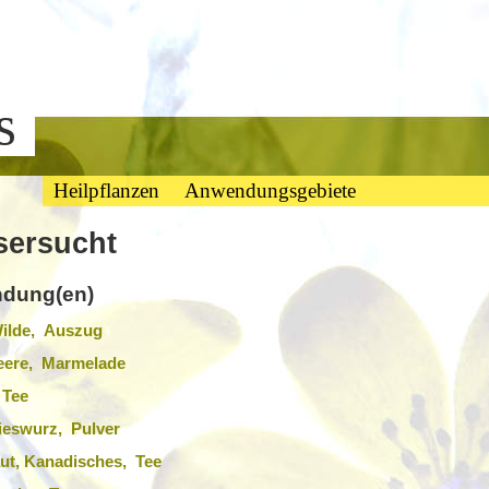
bs
Heilpflanzen
Anwendungsgebiete
sersucht
dung(en)
Wilde, Auszug
beere, Marmelade
 Tee
ieswurz, Pulver
ut, Kanadisches, Tee