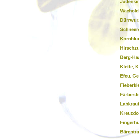
Judenki
Wacholde
Dürrwur
Schneer
Kornblu
Hirschz
Berg-Ha
Klette, 
Efeu, Ge
Fieberkl
Färberdi
Labkraut
Kreuzdor
Fingerhu
Bärentra