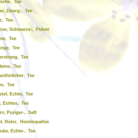
rsche, Tee
r, Zwerg-, Tee
z, Tee
ose, Schwarze-, Pulver
me, Tee
unge, Tee
arstrang, Tee
Kleine, Tee
wöhnlicher, Tee
ee, Tee
stel, Echte, Tee
, Echtes, Tee
n, Puriger-, Saft
t, Roter, Homöopathie
ube, Echte-, Tee