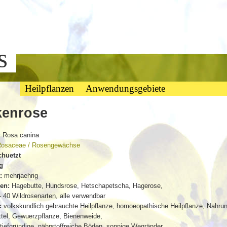
bs
Heilpflanzen
Anwendungsgebiete
kenrose
:
Rosa canina
osaceae / Rosengewächse
chuetzt
ig
:
mehrjaehrig
en:
Hagebutte, Hundsrose, Hetschapetscha, Hagerose,
 40 Wildrosenarten, alle verwendbar
:
volkskundlich gebrauchte Heilpflanze, homoeopathische Heilpflanze, Nahru
tel, Gewuerzpflanze, Bienenweide,
tiefgründige, nährstoffreiche Böden, sonnige Wegränder