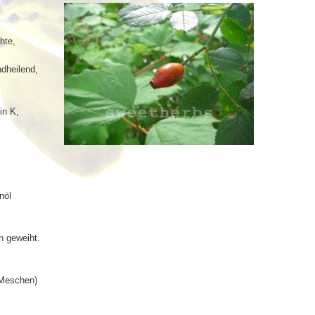
hte,
dheilend,
in K,
nöl
n geweiht.
 Meschen)