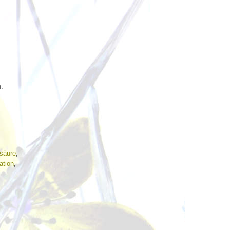
n.
säure
,
ation
,