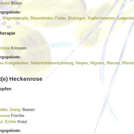
nrose
Blüten
gsgebiete:
,
Magenkrämpfe
,
Blasenleiden
,
Fieber
,
Blutungen
,
Kopfschmerzen
,
Lungenle
,
erapie
nrose
Knospen
gsgebiete:
des Kniegelenkes
,
Nebenhöhlenentzündung
,
Herpes
,
Migräne
,
Warzen
,
Rhinola
(e) Heckenrose
opfen
lder, Zwerg-
Beeren
nrose
Früchte
t, Echter
Kraut
gsgebiete: