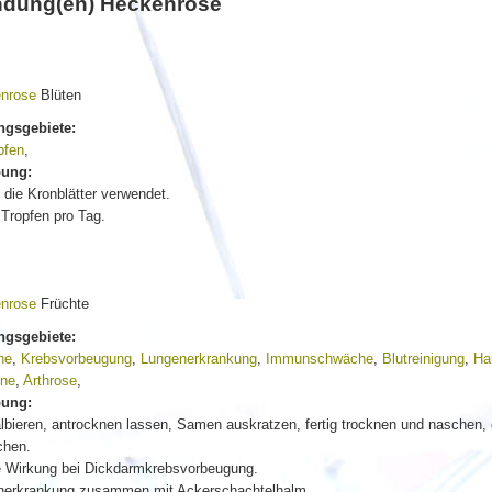
dung(en) Heckenrose
nrose
Blüten
gsgebiete:
pfen
,
bung:
die Kronblätter verwendet.
 Tropfen pro Tag.
nrose
Früchte
gsgebiete:
ne
,
Krebsvorbeugung
,
Lungenerkrankung
,
Immunschwäche
,
Blutreinigung
,
Ha
ine
,
Arthrose
,
bung:
lbieren, antrocknen lassen, Samen auskratzen, fertig trocknen und naschen,
chen.
 Wirkung bei Dickdarmkrebsvorbeugung.
nerkrankung zusammen mit Ackerschachtelhalm.