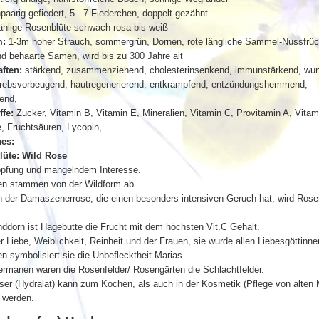
paarig gefiedert, 5 - 7 Fiederchen, doppelt gezähnt
hlige Rosenblüte schwach rosa bis weiß
m:
1-3m hoher Strauch, sommergrün, Dornen, rote längliche Sammel-Nussfrüc
nd behaarte Samen, wird bis zu 300 Jahre alt
ften:
stärkend, zusammenziehend, cholesterinsenkend, immunstärkend, wun
krebsvorbeugend, hautregenerierend, entkrampfend, entzündungshemmend,
rend,
ffe:
Zucker, Vitamin B, Vitamin E, Mineralien, Vitamin C, Provitamin A, Vitam
, Fruchtsäuren, Lycopin,
es:
lüte: Wild Rose
öpfung und mangelndem Interesse.
en stammen von der Wildform ab.
n der Damaszenerrose, die einen besonders intensiven Geruch hat, wird Rose
.
dorn ist Hagebutte die Frucht mit dem höchsten Vit.C Gehalt.
 Liebe, Weiblichkeit, Reinheit und der Frauen, sie wurde allen Liebesgöttinne
en symbolisiert sie die Unbeflecktheit Marias.
rmanen waren die Rosenfelder/ Rosengärten die Schlachtfelder.
er (Hydralat) kann zum Kochen, als auch in der Kosmetik (Pflege von alten
 werden.