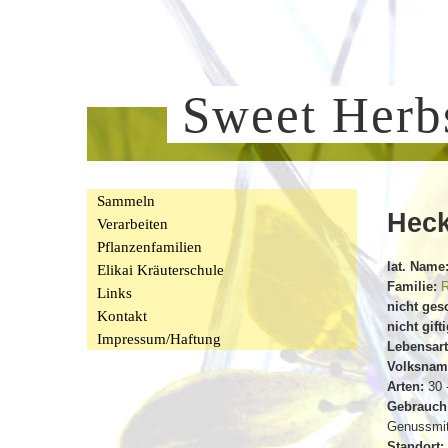
Sweet Her
Sammeln
Hec
Verarbeiten
Pflanzenfamilien
lat. Name
Elikai Kräuterschule
Familie:
R
Links
nicht ges
Kontakt
nicht gift
Impressum/Haftung
Lebensart
Volksnam
Arten:
30 -
Gebrauch
Genussmit
Standort: