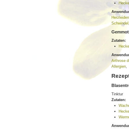
Hecke
Anwendun
Herzleiden
Schwindel
Gemmoth
Zutaten:
Hecke
Anwendun
Arthrose 
Allergien
,
Rezept
Blasentr
Tinktur
Zutaten:
Wacho
Hecke
Wermu
Anwendun