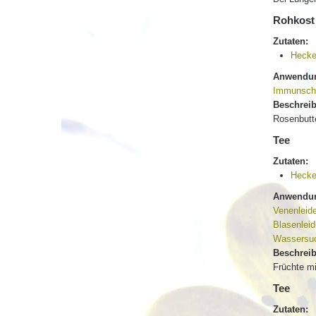
Rohkost
Zutaten:
Hecke
Anwendun
Immunsch
Beschrei
Rosenbutte
Tee
Zutaten:
Hecke
Anwendun
Venenleid
Blasenlei
Wassersu
Beschrei
Früchte m
Tee
Zutaten: