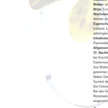
Blätter:
un
Blüte:
5-zä
Wachstu
drinnen si
Eigenscha
kühlend, 
adstringie
Inhaltssto
Flavonoide
Allgemein
37. Bachb
bei Ersch
Gartenros
Aus Blüte
gewonnen
Neben Sand
Symbol der
Bei Christ
Bei den Ge
Rosenwass
eingesetzt