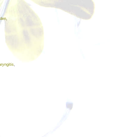
iden
,
ryngitis
,