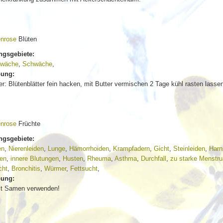
nrose
Blüten
gsgebiete:
wäche
,
Schwäche
,
bung:
r: Blütenblätter fein hacken, mit Butter vermischen 2 Tage kühl rasten lasse
nrose
Früchte
gsgebiete:
en
,
Nierenleiden
,
Lunge
,
Hämorrhoiden
,
Krampfadern
,
Gicht
,
Steinleiden
,
Harn
den
,
innere Blutungen
,
Husten
,
Rheuma
,
Asthma
,
Durchfall
,
zu starke Menstru
cht
,
Bronchitis
,
Würmer
,
Fettsucht
,
bung:
it Samen verwenden!