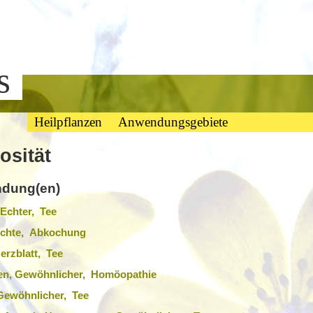
bs
Heilpflanzen
Anwendungsgebiete
osität
dung(en)
Echter, Tee
 Echte, Abkochung
rzblatt, Tee
en, Gewöhnlicher, Homöopathie
 Gewöhnlicher, Tee