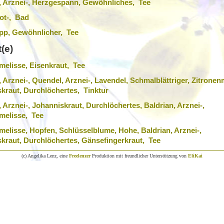
, Arznei-, Herzgespann, Gewöhnliches, Tee
ot-, Bad
pp, Gewöhnlicher, Tee
(e)
melisse, Eisenkraut, Tee
, Arznei-, Quendel, Arznei-, Lavendel, Schmalblättriger, Zitronen
kraut, Durchlöchertes, Tinktur
 Arznei-, Johanniskraut, Durchlöchertes, Baldrian, Arznei-,
melisse, Tee
melisse, Hopfen, Schlüsselblume, Hohe, Baldrian, Arznei-,
kraut, Durchlöchertes, Gänsefingerkraut, Tee
(c) Angelika Lenz, eine
Freelenzer
Produktion mit freundlicher Unterstützung von
EliKai