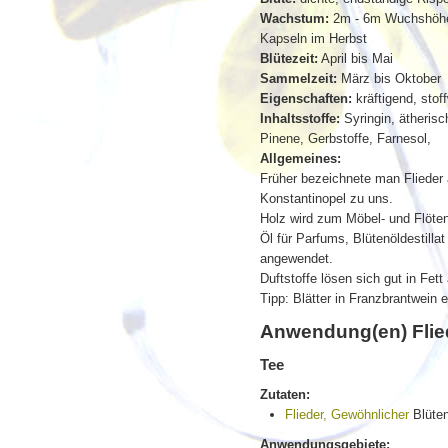
Wachstum:
2m - 6m Wuchshöhe, 
Kapseln im Herbst
Blütezeit:
April bis Mai
Sammelzeit:
März bis Oktober
Eigenschaften:
kräftigend, stof
Inhaltsstoffe:
Syringin, ätherisc
Pinene, Gerbstoffe, Farnesol,
Allgemeines:
Früher bezeichnete man Flieder 
Konstantinopel zu uns.
Holz wird zum Möbel- und Flöten
Öl für Parfums, Blütenöldestilla
angewendet.
Duftstoffe lösen sich gut in Fett
Tipp: Blätter in Franzbrantwein e
Anwendung(en) Flie
Tee
Zutaten:
Flieder, Gewöhnlicher
Blüte
Anwendungsgebiete: