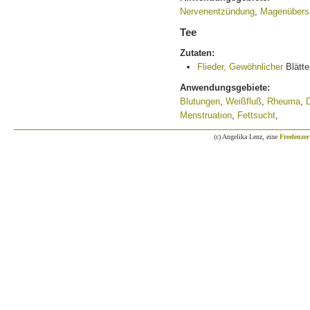
Nervenentzündung
,
Magenübers
Tee
Zutaten:
Flieder, Gewöhnlicher
Blätte
Anwendungsgebiete:
Blutungen
,
Weißfluß
,
Rheuma
,
D
Menstruation
,
Fettsucht
,
(c) Angelika Lenz, eine
Freelenzer