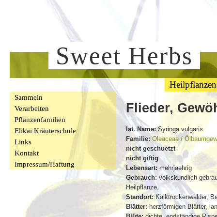
Sweet Herbs
Heilpflanzen
Sammeln
Flieder, Gewö
Verarbeiten
Pflanzenfamilien
lat. Name:
Syringa vulgaris
Elikai Kräuterschule
Familie:
Oleaceae / Ölbaumge
Links
nicht geschuetzt
Kontakt
nicht giftig
Impressum/Haftung
Lebensart:
mehrjaehrig
Gebrauch:
volkskundlich gebra
Heilpflanze,
Standort:
Kalktrockenwälder, Ba
Blätter:
herzförmigen Blätter, lan
Blüte:
dichte, endständige Rispe,