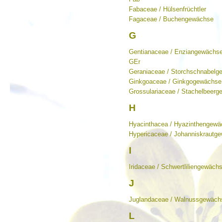
Fabaceae / Hülsenfrüchtler
Fagaceae / Buchengewächse
G
Gentianaceae / Enziangewächs
GEr
Geraniaceae / Storchschnabelg
Ginkgoaceae / Ginkgogewächse
Grossulariaceae / Stachelbeer
H
Hyacinthacea / Hyazinthengew
Hypericaceae / Johanniskrautg
I
Iridaceae / Schwertliliengewäch
J
Juglandaceae / Walnussgewäch
L