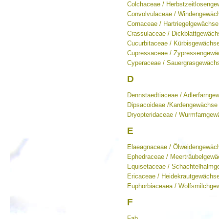
Colchaceae / Herbstzeitloseng
Convolvulaceae / Windengewäc
Cornaceae / Hartriegelgewächse
Crassulaceae / Dickblattgewäch
Cucurbitaceae / Kürbisgewächs
Cupressaceae / Zypressengewä
Cyperaceae / Sauergrasgewäch
D
Dennstaedtiaceae / Adlerfarnge
Dipsacoideae /Kardengewächse
Dryopteridaceae / Wurmfarngew
E
Elaeagnaceae / Ölweidengewäc
Ephedraceae / Meerträubelgew
Equisetaceae / Schachtelhalm
Ericaceae / Heidekrautgewächs
Euphorbiaceaea / Wolfsmilchg
F
Fab