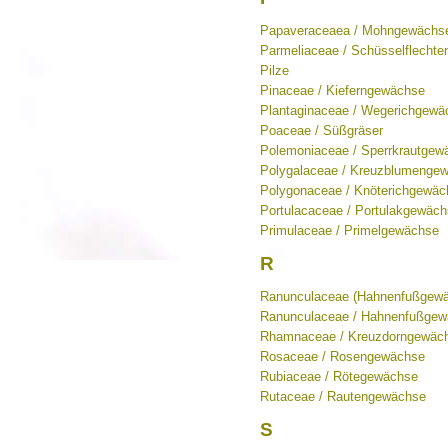
Papaveraceaea / Mohngewächs
Parmeliaceae / Schüsselflecht
Pilze
Pinaceae / Kieferngewächse
Plantaginaceae / Wegerichgewä
Poaceae / Süßgräser
Polemoniaceae / Sperrkrautgew
Polygalaceae / Kreuzblumenge
Polygonaceae / Knöterichgewäc
Portulacaceae / Portulakgewäc
Primulaceae / Primelgewächse
R
Ranunculaceae (Hahnenfußgew
Ranunculaceae / Hahnenfußge
Rhamnaceae / Kreuzdorngewäc
Rosaceae / Rosengewächse
Rubiaceae / Rötegewächse
Rutaceae / Rautengewächse
S