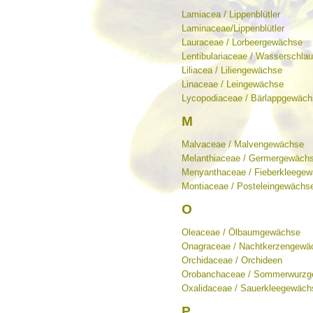
Lamiacea / Lippenblütler
Laminaceae/Lippenblütler
Lauraceae / Lorbeergewächse
Lentibulariaceae / Wasserschl
Liliacea / Liliengewächse
Linaceae / Leingewächse
Lycopodiaceae / Bärlappgewäc
M
Malvaceae / Malvengewächse
Melanthiaceae / Germergewäch
Menyanthaceae / Fieberkleege
Montiaceae / Posteleingewächs
O
Oleaceae / Ölbaumgewächse
Onagraceae / Nachtkerzengewä
Orchidaceae / Orchideen
Orobanchaceae / Sommerwurz
Oxalidaceae / Sauerkleegewäch
P