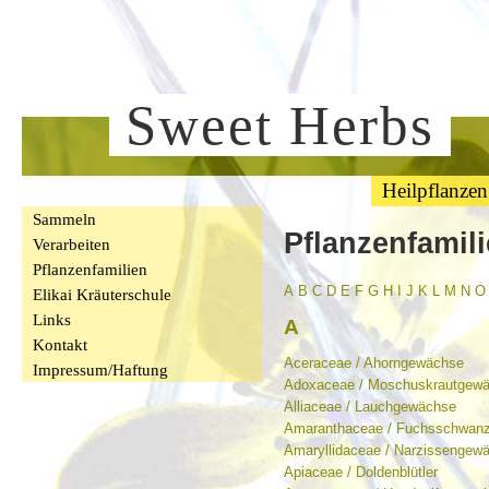
Sweet Herbs
Heilpflanzen
Sammeln
Pflanzenfamil
Verarbeiten
Pflanzenfamilien
A
B
C
D
E
F
G
H
I
J
K
L
M
N
O
Elikai Kräuterschule
Links
A
Kontakt
Aceraceae / Ahorngewächse
Impressum/Haftung
Adoxaceae / Moschuskrautgew
Alliaceae / Lauchgewächse
Amaranthaceae / Fuchsschwan
Amaryllidaceae / Narzissengew
Apiaceae / Doldenblütler