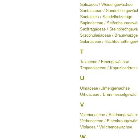
Salicacea / Weidengewächse
Santalaceae / Sandelholzgewäc
Santalales / Sandelholzartige
Sapindaceae / Seifenbaumgewä
Saxifragaceae / Steinbrechgew
Scrophulariaceae / Braunwurzg
Solanaceae / Nachtschattenge
T
Taxaceae / Eibengewächse
Tropaeolaceae / Kapuzinerkres
U
Ulmaceae /Ulmengewächse
Urticaceae / Brennnesselgewäc
V
Valerianaceae / Baldriangewäch
Verbenaceae / Eisenkrautgewäc
Violacea / Veilchengewächse
W