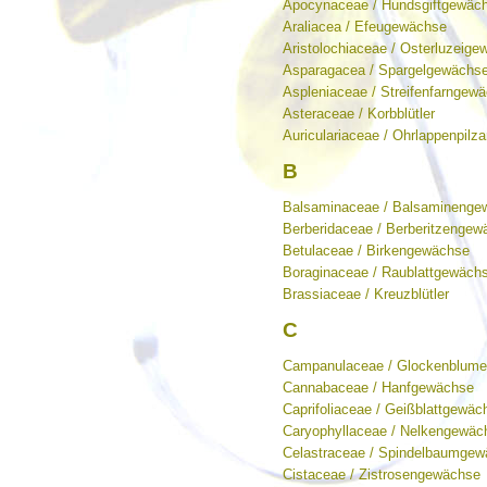
Apocynaceae / Hundsgiftgewäc
Araliacea / Efeugewächse
Aristolochiaceae / Osterluzeig
Asparagacea / Spargelgewächs
Aspleniaceae / Streifenfarngew
Asteraceae / Korbblütler
Auriculariaceae / Ohrlappenpilza
B
Balsaminaceae / Balsaminenge
Berberidaceae / Berberitzengew
Betulaceae / Birkengewächse
Boraginaceae / Raublattgewäch
Brassiaceae / Kreuzblütler
C
Campanulaceae / Glockenblum
Cannabaceae / Hanfgewächse
Caprifoliaceae / Geißblattgewäc
Caryophyllaceae / Nelkengewäc
Celastraceae / Spindelbaumge
Cistaceae / Zistrosengewächse