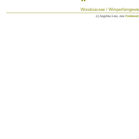
Woodsiaceae / Wimperfarngewä
(c) Angelika Lenz, eine
Freelenzer