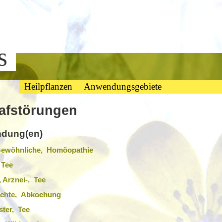
bs
Heilpflanzen
Anwendungsgebiete
afstörungen
dung(en)
 Gewöhnliche, Homöopathie
 Tee
 Arznei-, Tee
 Echte, Abkochung
ter, Tee