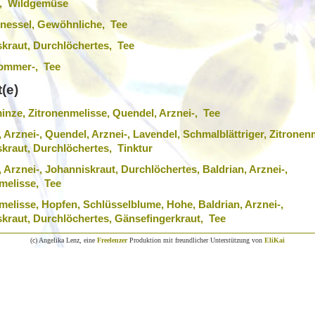
, Wildgemüse
nessel, Gewöhnliche, Tee
kraut, Durchlöchertes, Tee
Sommer-, Tee
(e)
nze, Zitronenmelisse, Quendel, Arznei-, Tee
, Arznei-, Quendel, Arznei-, Lavendel, Schmalblättriger, Zitronen
kraut, Durchlöchertes, Tinktur
 Arznei-, Johanniskraut, Durchlöchertes, Baldrian, Arznei-,
melisse, Tee
melisse, Hopfen, Schlüsselblume, Hohe, Baldrian, Arznei-,
kraut, Durchlöchertes, Gänsefingerkraut, Tee
(c) Angelika Lenz, eine
Freelenzer
Produktion mit freundlicher Unterstützung von
EliKai