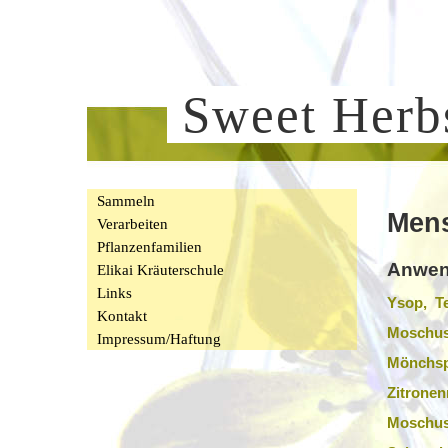
Sweet Her
Sammeln
Mens
Verarbeiten
Pflanzenfamilien
Anwen
Elikai Kräuterschule
Links
Ysop, T
Kontakt
Moschus
Impressum/Haftung
Mönchspf
Zitronen
Moschus