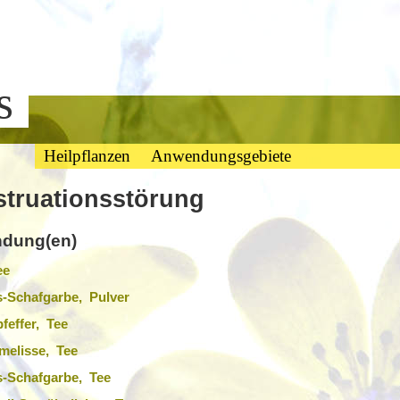
bs
Heilpflanzen
Anwendungsgebiete
truationsstörung
dung(en)
ee
-Schafgarbe, Pulver
effer, Tee
melisse, Tee
-Schafgarbe, Tee