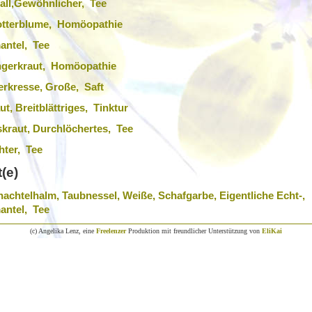
all,Gewöhnlicher, Tee
tterblume, Homöopathie
antel, Tee
ngerkraut, Homöopathie
rkresse, Große, Saft
ut, Breitblättriges, Tinktur
kraut, Durchlöchertes, Tee
hter, Tee
(e)
achtelhalm, Taubnessel, Weiße, Schafgarbe, Eigentliche Echt-,
antel, Tee
(c) Angelika Lenz, eine
Freelenzer
Produktion mit freundlicher Unterstützung von
EliKai