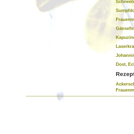
Schneeb
Sumpfdo
Frauenm
Gänsefi
Kapuzine
Laserkra
Johannis
Dost, Ec
Rezept
Ackersch
Frauenm