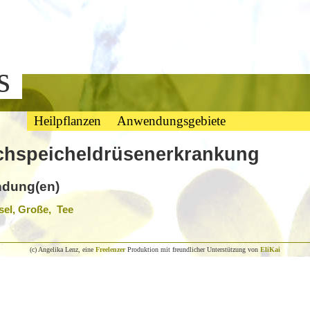
bs
Heilpflanzen
Anwendungsgebiete
hspeicheldrüsenerkrankung
dung(en)
el, Große, Tee
(c) Angelika Lenz, eine
Freelenzer
Produktion mit freundlicher Unterstützung von
EliKai