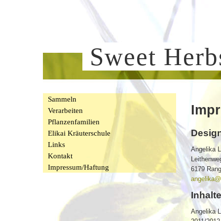
Sweet Her
Sammeln
Imp
Verarbeiten
Pflanzenfamilien
Desig
Elikai Kräuterschule
Links
Angelika 
Kontakt
Leithenwe
Impressum/Haftung
6179 Ran
angelika@f
Inhalt
Angelika 