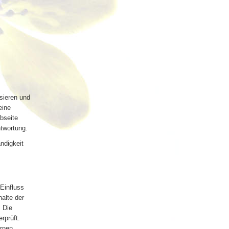
sieren und
eine
bseite
twortung.
ändigkeit
 Einfluss
alte der
. Die
rprüft.
rnen.