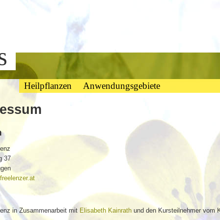
bs
Heilpflanzen
Anwendungsgebiete
ressum
n
Lenz
g 37
ggen
reelenzer.at
e
Lenz in Zusammenarbeit mit
Elisabeth Kainrath
und den Kursteilnehmer vom K