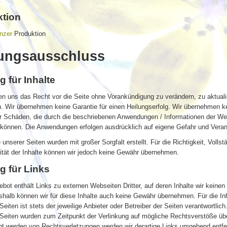
.
ktion
enzer
Produktion
ungsausschluss
g für Inhalte
en uns das Recht vor die Seite ohne Vorankündigung zu verändern, zu aktuali
. Wir übernehmen keine Garantie für einen Heilungserfolg. Wir übernehmen k
ür Schäden, die durch die beschriebenen Anwendungen / Informationen der We
 können. Die Anwendungen erfolgen ausdrücklich auf eigene Gefahr und Veran
e unserer Seiten wurden mit großer Sorgfalt erstellt. Für die Richtigkeit, Vollst
ität der Inhalte können wir jedoch keine Gewähr übernehmen.
g für Links
bot enthält Links zu externen Webseiten Dritter, auf deren Inhalte wir keinen
halb können wir für diese Inhalte auch keine Gewähr übernehmen. Für die Inh
 Seiten ist stets der jeweilige Anbieter oder Betreiber der Seiten verantwortlich
 Seiten wurden zum Zeitpunkt der Verlinkung auf mögliche Rechtsverstöße übe
nt werden von Rechtsverletzungen werden wir derartige Links umgehend entfe