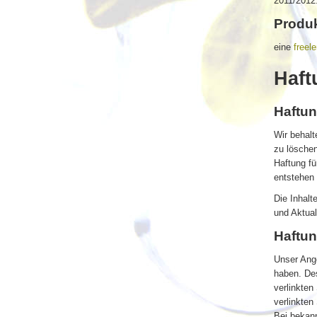
2011/2012
Produ
eine
freel
Haft
Haftun
Wir behalt
zu löschen
Haftung f
entstehen
Die Inhalt
und Aktual
Haftun
Unser Ange
haben. Des
verlinkten
verlinkten
Bei bekan