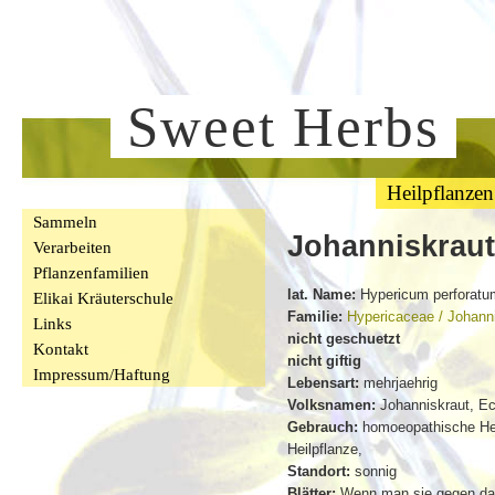
Sweet Herbs
Heilpflanzen
Sammeln
Johanniskraut
Verarbeiten
Pflanzenfamilien
lat. Name:
Hypericum perforatu
Elikai Kräuterschule
Familie:
Hypericaceae / Johan
Links
nicht geschuetzt
Kontakt
nicht giftig
Impressum/Haftung
Lebensart:
mehrjaehrig
Volksnamen:
Johanniskraut, Ec
Gebrauch:
homoeopathische Hei
Heilpflanze,
Standort:
sonnig
Blätter:
Wenn man sie gegen das