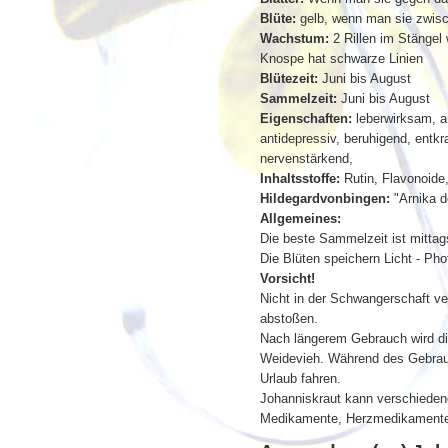
Blüte:
gelb, wenn man sie zwisch
Wachstum:
2 Rillen im Stängel 
Knospe hat schwarze Linien
Blütezeit:
Juni bis August
Sammelzeit:
Juni bis August
Eigenschaften:
leberwirksam, 
antidepressiv, beruhigend, entk
nervenstärkend,
Inhaltsstoffe:
Rutin, Flavonoide,
Hildegardvonbingen:
"Arnika d
Allgemeines:
Die beste Sammelzeit ist mittag
Die Blüten speichern Licht - Ph
Vorsicht!
Nicht in der Schwangerschaft v
abstoßen.
Nach längerem Gebrauch wird die 
Weidevieh. Während des Gebrauc
Urlaub fahren.
Johanniskraut kann verschieden
Medikamente, Herzmedikamente