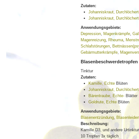
Zutaten:
Johanniskraut, Durchlöcher
Johanniskraut, Durchlöcher
Anwendungsgebiete:
Depression
,
Magenkrämpfe
,
Gal
Magenreizung
,
Rheuma
,
Menstr
Schlafstörungen
,
Bettnässen(ps
Gebärmutterkrämpfe
,
Magenver
Blasenbeschwerdetropfen
Tinktur
Zutaten:
Kamille, Echte
Blüten
Johanniskraut, Durchlöcher
Bärentraube, Echte-
Blätter
Goldrute, Echte
Blüten
Anwendungsgebiete:
Blasenentzündung
,
Blasenleide
Beschreibung:
Kamille D3, und andere Urtinktu
10 Tropfen 3x täglich