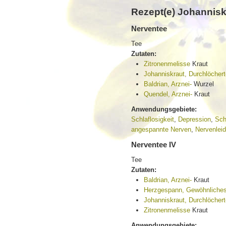
Rezept(e) Johannisk
Nerventee
Tee
Zutaten:
Zitronenmelisse
Kraut
Johanniskraut, Durchlöcher
Baldrian, Arznei-
Wurzel
Quendel, Arznei-
Kraut
Anwendungsgebiete:
Schlaflosigkeit
,
Depression
,
Sch
angespannte Nerven
,
Nervenlei
Nerventee IV
Tee
Zutaten:
Baldrian, Arznei-
Kraut
Herzgespann, Gewöhnliche
Johanniskraut, Durchlöcher
Zitronenmelisse
Kraut
Anwendungsgebiete: