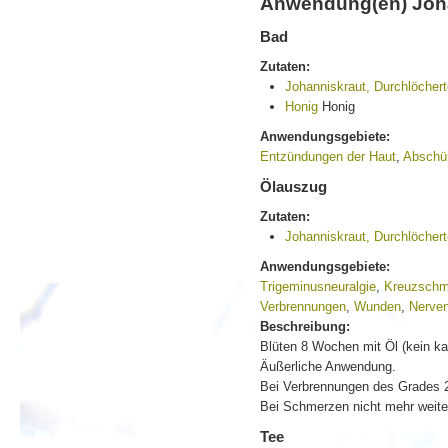
Anwendung(en) Joha
Bad
Zutaten:
Johanniskraut, Durchlöcher
Honig
Honig
Anwendungsgebiete:
Entzündungen der Haut
,
Abschü
Ölauszug
Zutaten:
Johanniskraut, Durchlöcher
Anwendungsgebiete:
Trigeminusneuralgie
,
Kreuzschm
Verbrennungen
,
Wunden
,
Nerven
Beschreibung:
Blüten 8 Wochen mit Öl (kein ka
Äußerliche Anwendung.
Bei Verbrennungen des Grades 2
Bei Schmerzen nicht mehr weite
Tee