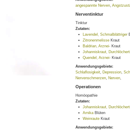
angespannte Nerven
,
Angstzust
Nerventinktur
Tinktur
Zutaten:
Lavendel, Schmalblättriger
B
Zitronenmelisse
Kraut
Baldrian, Arznei-
Kraut
Johanniskraut, Durchlöcher
Quendel, Arznei-
Kraut
Anwendungsgebiete:
Schlaflosigkeit
,
Depression
,
Sch
Nervenschmerzen
,
Nerven
,
Operationen
Homöopathie
Zutaten:
Johanniskraut, Durchlöcher
Arnika
Blüten
Weinraute
Kraut
Anwendungsgebiete: