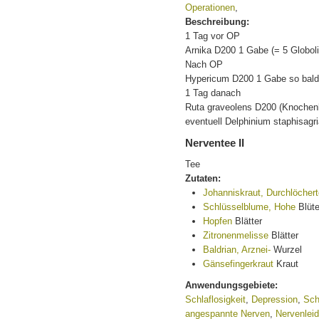
Operationen
,
Beschreibung:
1 Tag vor OP
Arnika D200 1 Gabe (= 5 Globoli
Nach OP
Hypericum D200 1 Gabe so bald
1 Tag danach
Ruta graveolens D200 (Knochenh
eventuell Delphinium staphisagr
Nerventee II
Tee
Zutaten:
Johanniskraut, Durchlöcher
Schlüsselblume, Hohe
Blüt
Hopfen
Blätter
Zitronenmelisse
Blätter
Baldrian, Arznei-
Wurzel
Gänsefingerkraut
Kraut
Anwendungsgebiete:
Schlaflosigkeit
,
Depression
,
Sch
angespannte Nerven
,
Nervenlei