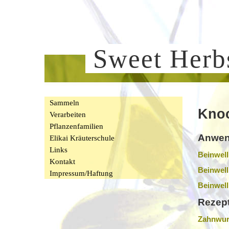
Sweet Her
Sammeln
Kno
Verarbeiten
Pflanzenfamilien
Anwen
Elikai Kräuterschule
Links
Beinwell
Kontakt
Beinwell
Impressum/Haftung
Beinwell
Rezept
Zahnwurz