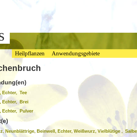
bs
Heilpflanzen
Anwendungsgebiete
chenbruch
dung(en)
, Echter, Tee
, Echter, Brei
, Echter, Pulver
(e)
, Neunblättrige, Beinwell, Echter, Weißwurz, Vielblütige , Salbe