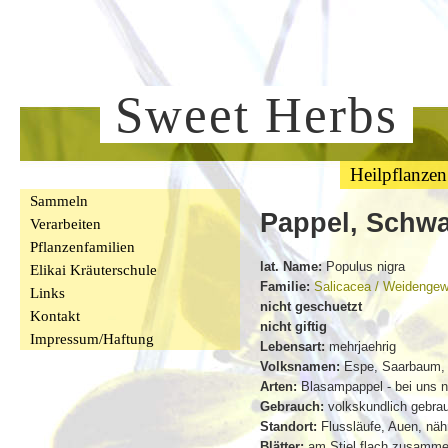
Sweet Herbs
Heilpflanzen
Sammeln
Pappel, Schwa
Verarbeiten
Pflanzenfamilien
lat. Name:
Populus nigra
Elikai Kräuterschule
Familie:
Salicacea / Weidenge
Links
nicht geschuetzt
Kontakt
nicht giftig
Impressum/Haftung
Lebensart:
mehrjaehrig
Volksnamen:
Espe, Saarbaum, 
Arten:
Blasampappel - bei uns n
Gebrauch:
volkskundlich gebrauc
Standort:
Flussläufe, Auen, nähr
Blätter:
am Stiel flach zusammen