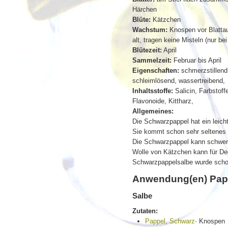
Härchen
Blüte:
Kätzchen
Wachstum:
Knospen vor Blattaus
alt, tragen keine Misteln (nur b
Blütezeit:
April
Sammelzeit:
Februar bis April
Eigenschaften:
schmerzstillend
schleimlösend, wassertreibend,
Inhaltsstoffe:
Salicin, Farbstoff
Flavonoide, Kittharz,
Allgemeines:
Die Schwarzpappel hat ein leich
Sie kommt schon sehr seltenes 
Die Schwarzpappel kann schwerm
Wolle von Kätzchen kann für De
Schwarzpappelsalbe wurde scho
Anwendung(en) Papp
Salbe
Zutaten:
Pappel, Schwarz-
Knospen