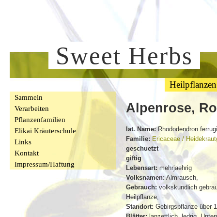
Sweet Herbs
Heilpflanzen
Sammeln
Alpenrose, Ro
Verarbeiten
Pflanzenfamilien
lat. Name:
Rhododendron ferrug
Elikai Kräuterschule
Familie:
Ericaceae / Heidekrau
Links
geschuetzt
Kontakt
giftig
Impressum/Haftung
Lebensart:
mehrjaehrig
Volksnamen:
Almrausch,
Gebrauch:
volkskundlich gebra
Heilpflanze,
Standort:
Gebirgspflanze über 
Blätter:
lanzettlich, ledrig, Unter