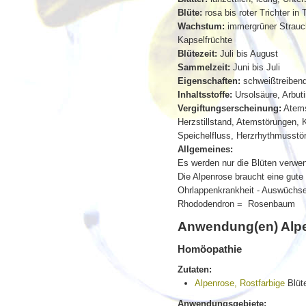
Blüte:
rosa bis roter Trichter in
Wachstum:
immergrüner Strauch
Kapselfrüchte
Blütezeit:
Juli bis August
Sammelzeit:
Juni bis Juli
Eigenschaften:
schweißtreibend
Inhaltsstoffe:
Ursolsäure, Arbut
Vergiftungserscheinung:
Atems
Herzstillstand, Atemstörungen, K
Speichelfluss, Herzrhythmusstö
Allgemeines:
Es werden nur die Blüten verwen
Die Alpenrose braucht eine gut
Ohrlappenkrankheit - Auswüchse
Rhododendron = Rosenbaum
Anwendung(en) Alpe
Homöopathie
Zutaten:
Alpenrose, Rostfarbige
Blüt
Anwendungsgebiete: