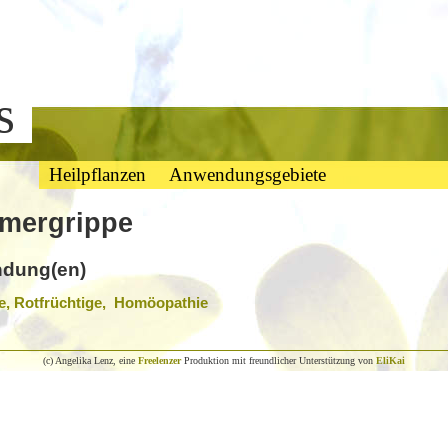
bs
Heilpflanzen
Anwendungsgebiete
mergrippe
dung(en)
e, Rotfrüchtige, Homöopathie
(c) Angelika Lenz, eine
Freelenzer
Produktion mit freundlicher Unterstützung von
EliKai