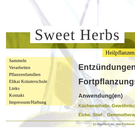
Sweet Herbs
Heilpflanzen
Sammeln
Entzündungen
Verarbeiten
Pflanzenfamilien
Fortpflanzun
Elikai Kräuterschule
Links
Kontakt
Anwendung(en)
Impressum/Haftung
Küchenschelle, Gewöhnli
Eiche, Stiel-, Gemmothera
(c) Angelika Lenz, eine
Freelenzer